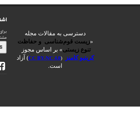
اشت
برای
دسترسی به مقالات مجله
مشت
«
زیست قوم‌شناسی و حفاظت
تنوع زیستی
» بر اساس مجوز
کریتیو کامنز
) آزاد
CC BY-NC 4.0
(
است.