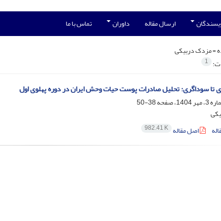
ویسندگان
ارسال مقاله
داوران
تماس با ما
ه =
مزدک دربیکی
1
ات:
ی تا سوداگری: تحلیل صادرات پوست حیات وحش ایران در دوره پهلوی اول
38-50
یکی
982.41 K
اله
اصل مقاله