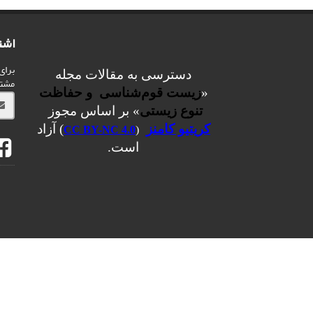
اشت
برای
دسترسی به مقالات مجله
مشت
«
زیست قوم‌شناسی و حفاظت
تنوع زیستی
» بر اساس مجوز
کریتیو کامنز
) آزاد
CC BY-NC 4.0
(
است.