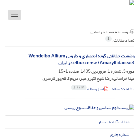
Toggle
vigation
نویسنده =
مینا خراسانی
1
تعداد مقالات:
وضعیت حفاظتی گونه انحصاری و دارویی Wendelbo Allium
elburzense (Amaryllidaceae) در ایران
دوره 3، شماره 1، فروردین 1405، صفحه
1-15
مینا خراسانی؛ رضا شیخ اکبری مهر؛ مریم کاظم پور لارسری
1.77 M
مشاهده مقاله
اصل مقاله
مقالات آماده انتشار
شماره جاری