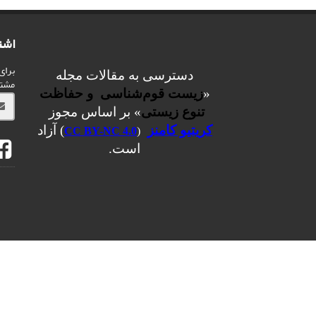
اشت
برای
دسترسی به مقالات مجله
مشت
«
زیست قوم‌شناسی و حفاظت
تنوع زیستی
» بر اساس مجوز
کریتیو کامنز
) آزاد
CC BY-NC 4.0
(
است.