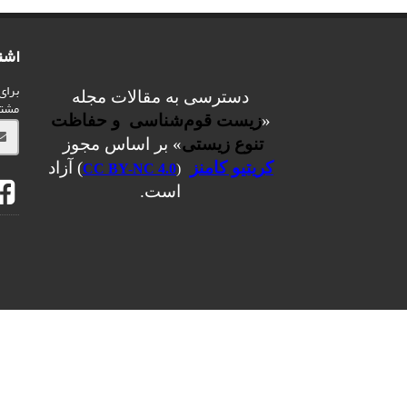
اشت
برای
دسترسی به مقالات مجله
مشت
«
زیست قوم‌شناسی و حفاظت
تنوع زیستی
» بر اساس مجوز
کریتیو کامنز
) آزاد
CC BY-NC 4.0
(
است.