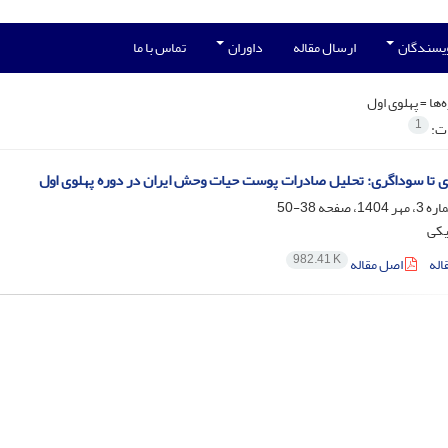
ویسندگان
ارسال مقاله
داوران
تماس با ما
‌ها =
پهلوی اول
1
ات:
ی تا سوداگری: تحلیل صادرات پوست حیات وحش ایران در دوره پهلوی اول
38-50
یکی
982.41 K
اله
اصل مقاله