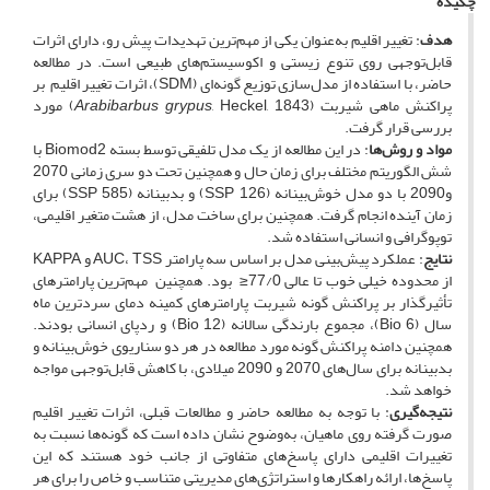
چکیده
هدف
: تغییر اقلیم به‌عنوان یکی از مهم‌ترین تهدیدات پیش‌ رو، دارای اثرات
قابل‌توجهی روی تنوع زیستی و اکوسیستم‌های طبیعی است. در مطالعه
حاضر، با استفاده از مدل‌سازی توزیع گونه‌ای (SDM)، اثرات تغییر اقلیم بر
پراکنش ماهی شیربت (
Arabibarbus grypus
, Heckel, 1843) مورد
بررسی قرار گرفت.
مواد و روش‌ها
: در این مطالعه از یک مدل تلفیقی توسط بسته Biomod2 با
شش الگوریتم مختلف برای زمان حال و همچنین تحت دو سری زمانی 2070
و2090 با دو مدل خوش‌بینانه (SSP 126) و بدبینانه (SSP 585) برای
زمان آینده انجام گرفت. همچنین برای ساخت مدل، از هشت متغیر اقلیمی،
توپوگرافی و انسانی استفاده شد.
نتایج
: عملکرد پیش‌بینی مدل بر اساس سه پارامتر AUC، TSS و KAPPA
از محدوده خیلی خوب تا عالی 77/0≤ بود. همچنین مهم‌ترین پارامترهای
تأثیرگذار بر پراکنش گونه شیربت پارامترهای کمینه دمای سردترین ماه
سال (Bio 6)، مجموع بارندگی سالانه (Bio 12) و ردپای انسانی بودند.
همچنین دامنه پراکنش گونه مورد مطالعه در هر دو سناریوی خوش‌بینانه و
بدبینانه برای سال‌های 2070 و 2090 میلادی، با کاهش قابل‌توجهی مواجه
خواهد شد.
نتیجه‌گیری
: با توجه به مطالعه حاضر و مطالعات قبلی، اثرات تغییر اقلیم
صورت گرفته روی ماهیان، به‌وضوح نشان داده است که گونه‌ها نسبت به
تغییرات اقلیمی دارای پاسخ‌های متفاوتی از جانب خود هستند که این
پاسخ‌ها، ارائه راهکارها و استراتژی‌های مدیریتی متناسب و خاص را برای هر