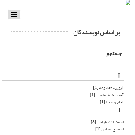
Toggle
vigation
بر اساس نویسندگان
جستجو
آ
آروین، معصومه
[1]
آسمانه، طهماسب
[1]
آقایی، سینا
[1]
ا
احمدزاده، فراهم
[3]
احمدی، عباس
[1]