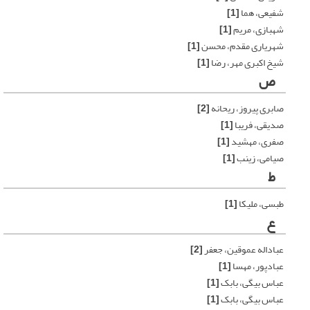
شفیعی، هما
[1]
شهبازی، مریم
[1]
شهریاری مقدم، محسن
[1]
شیخ اکبری مهر، رضا
[1]
ص
صابری پیروز، ریحانه
[2]
صدیقی، فریبا
[1]
صفری، مهشید
[1]
صیامی، زینب
[1]
ط
طبسی، ملیکا
[1]
ع
عباداله عموقین، جعفر
[2]
عبادپور، مهسا
[1]
عباس بیگی، بابک
[1]
عباس بیگی، بابک
[1]