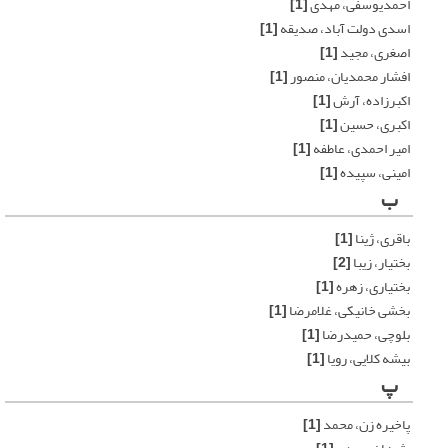
احمدیوسفی، مهدی
[1]
اسدی دولت آباد، صدیقه
[1]
اصغری، مجید
[1]
افشار محمدیان، منصور
[1]
اکبرزاده، آرش
[1]
اکبری، حسین
[1]
امیر احمدی، عاطفه
[1]
امینی، سپیده
[1]
ب
باقری، ژینا
[1]
بختیار، زیبا
[2]
بختیاری، زهره
[1]
بخشی خانیکی، غلامرضا
[1]
بلوچی، حمیدرضا
[1]
بیشه کلایی، رویا
[1]
پ
پاخیره زن، محمد
[1]