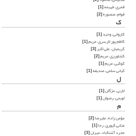
قمری، فهیمه
[1]
قوام، منصوره
[2]
ک
کاروانی، وحید
[1]
کاظم پور لارسری، مریم
[1]
کریمیان، علی اکبر
[3]
کشاورزی، مریم
[2]
کوکبی، مریم
[1]
کیانی سلمی، صدیقه
[1]
ل
لارتی، مژگان
[1]
لویمی، رضوان
[1]
م
مؤمن زاده، علیرضا
[2]
متانی کپوری، رجا
[1]
مجرد آشنااباد، مهران
[3]