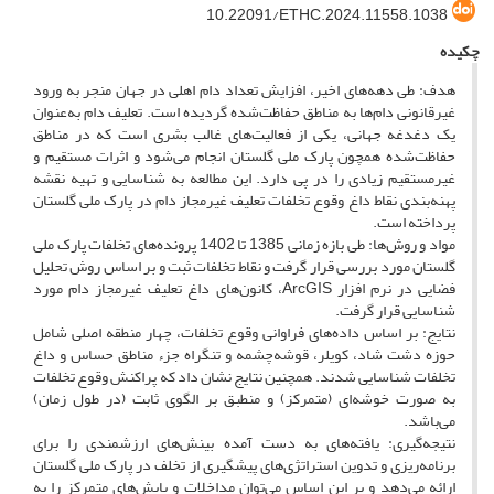
10.22091/ETHC.2024.11558.1038
چکیده
هدف: طی دهه‌های اخیر، افزایش تعداد دام اهلی در جهان منجر به ورود
غیرقانونی دام‌ها به مناطق حفاظت‌شده گردیده است. تعلیف دام به‌عنوان
یک دغدغه جهانی، یکی از فعالیت‌های غالب بشری است که در مناطق
حفاظت‌شده همچون پارک ملی گلستان انجام می‌شود و اثرات مستقیم و
غیرمستقیم زیادی را در پی دارد. این مطالعه به شناسایی و تهیه نقشه
پهنه‌بندی نقاط داغ وقوع تخلفات تعلیف غیرمجاز دام در پارک ملی گلستان
پرداخته است.
مواد و روش‌ها: طی بازه زمانی 1385 تا 1402 پرونده‌های تخلفات پارک ملی
گلستان مورد بررسی قرار گرفت و نقاط تخلفات ثبت و بر اساس روش تحلیل
فضایی در نرم افزار ArcGIS، کانون‌های داغ تعلیف غیرمجاز دام مورد
شناسایی قرار گرفت.
نتایج: بر اساس داده‌های فراوانی وقوع تخلفات، چهار منطقه اصلی شامل
حوزه دشت شاد، کویلر، قوشه‌چشمه و تنگراه جزء مناطق حساس و داغ
تخلفات شناسایی شدند. همچنین نتایج نشان داد که پراکنش وقوع تخلفات
به ‌صورت خوشه‌ای (متمرکز) و منطبق بر الگوی ثابت (در طول زمان)
می‌باشد.
نتیجه‌گیری: یافته‌های به دست آمده بینش‌های ارزشمندی را برای
برنامه‌ریزی و تدوین استراتژی‌های پیشگیری از تخلف در پارک ملی گلستان
ارائه می‌دهد و بر این اساس می‌توان مداخلات و پایش‌های متمرکز را به