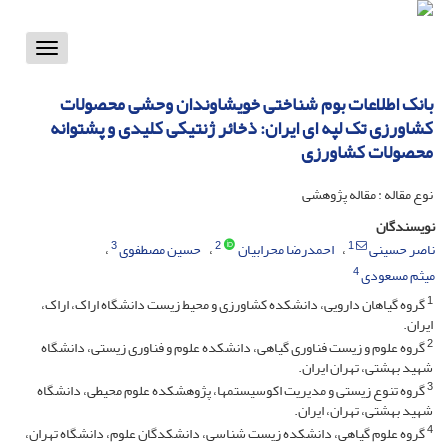
Toggle
vigation
بانک اطلاعات بوم شناختی خویشاوندان وحشی محصولات
کشاورزی تک لپه ای ایران: ذخائر ژنتیکی کلیدی و پشتوانه
محصولات کشاورزی
نوع مقاله : مقاله پژوهشی
نویسندگان
3
2
1
ناصر حسینی
احمدرضا محرابیان
حسین مصطفوی
4
میثم مسعودی
1
گروه گیاهان دارویی، دانشکده کشاورزی و محیط زیست دانشگاه اراک، اراک،
ایران.
2
گروه علوم و زیست فناوری گیاهی، دانشکده علوم و فناوری زیستی، دانشگاه
شهید بهشتی، تهران ایران.
3
گروه تنوع زیستی و مدیریت اکوسیستمها، پژوهشکده علوم محیطی، دانشگاه
شهید بهشتی، تهران، ایران.
4
گروه علوم گیاهی، دانشکده زیست شناسی، دانشکدگان علوم، دانشگاه تهران،