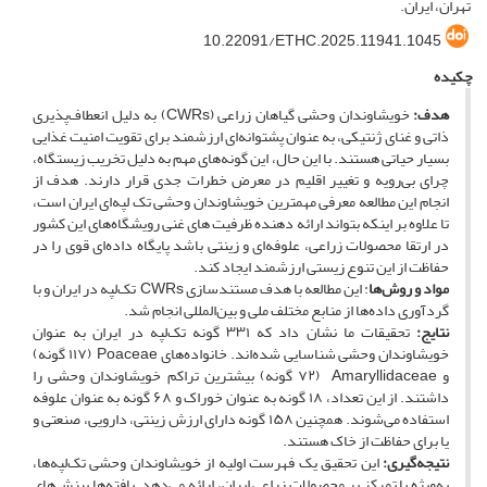
تهران، ایران.
10.22091/ETHC.2025.11941.1045
چکیده
هدف:
خویشاوندان وحشی گیاهان زراعی
(CWRs) به دلیل انعطاف‌پذیری
ذاتی و غنای ژنتیکی، به عنوان پشتوانه‌ای ارزشمند برای تقویت امنیت غذایی
بسیار حیاتی هستند. با این حال، این گونه‌های مهم به دلیل تخریب زیستگاه،
چرای بی‌رویه و تغییر اقلیم در معرض خطرات جدی قرار دارند. هدف از
انجام این مطالعه معرفی مهمترین خویشاوندان وحشی تک لپه‌ای ایران است،
تا علاوه بر اینکه بتواند ارائه دهنده ظرفیت های غنی رویشگاه‌های این کشور
در ارتقا محصولات زراعی، علوفه‌ای و زینتی ‌باشد پایگاه داده‌ای قوی را در
حفاظت از این تنوع زیستی ارزشمند ایجاد کند.
مواد و روش‌ها
: این مطالعه با هدف مستندسازی CWRs
تک‌لپه در ایران و با
گردآوری داده‌ها از منابع مختلف ملی و بین‌المللی انجام شد.
نتایج:
تحقیقات ما نشان داد که ۳۳۱ گونه تک‌لپه در ایران به عنوان
خویشاوندان وحشی شناسایی شده‌اند. خانواده‌های Poaceae
(۱۱۷ گونه)
و Amaryllidaceae
(۷۲ گونه) بیشترین تراکم خویشاوندان وحشی را
داشتند. از این تعداد، ۱۸ گونه به عنوان خوراک و ۶۸ گونه به عنوان علوفه
استفاده می‌شوند. همچنین ۱۵۸ گونه دارای ارزش زینتی، دارویی، صنعتی و
یا برای حفاظت از خاک هستند.
نتیجه‌گیری:
این تحقیق یک فهرست اولیه از خویشاوندان وحشی تک‌لپه‌ها،
به‌ویژه با تمرکز بر محصولات زراعی ایران، ارائه می‌دهد. یافته‌ها بینش‌های