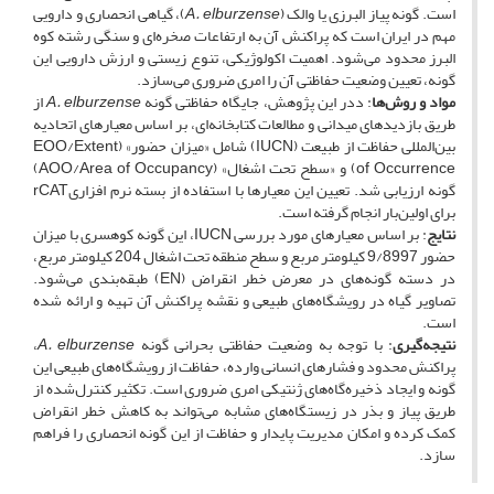
است. گونه پیاز البرزی یا والک (
A. elburzense
)، گیاهی انحصاری و دارویی
مهم در ایران است که پراکنش آن به ارتفاعات صخره‌ای و سنگی رشته کوه‌
البرز محدود می‌شود. اهمیت اکولوژیکی، تنوع زیستی و ارزش دارویی این
گونه، تعیین وضعیت حفاظتی آن را امری ضروری می‌سازد.
مواد و روش‌ها
: ددر این پژوهش، جایگاه حفاظتی گونه
A. elburzense
از
طریق بازدیدهای میدانی و مطالعات کتابخانه‌ای، بر اساس معیارهای اتحادیه
بین‌المللی حفاظت از طبیعت (IUCN) شامل «میزان حضور» (EOO/Extent
of Occurrence) و «سطح تحت اشغال» (AOO/Area of Occupancy)
گونه ارزیابی شد. تعیین این معیارها با استفاده از بسته نرم افزاریrCAT
برای اولین‌بار انجام گرفته است.
نتایج
: بر اساس معیارهای مورد بررسی IUCN، این گونه کوهسری با میزان
حضور 9/8997 کیلومتر مربع و سطح منطقه تحت اشغال 204 کیلومتر مربع،
در دسته گونه‌های در معرض خطر انقراض (EN) طبقه‌بندی می‌شود.
تصاویر گیاه در رویشگاه‌های طبیعی و نقشه پراکنش آن تهیه و ارائه شده
است.
نتیجه‌گیری
: با توجه به وضعیت حفاظتی بحرانی گونه
A. elburzense
،
پراکنش محدود و فشارهای انسانی وارده، حفاظت از رویشگاه‌های طبیعی این
گونه و ایجاد ذخیره‌گاه‌های ژنتیکی امری ضروری است. تکثیر کنترل‌شده از
طریق پیاز و بذر در زیستگاه‌های مشابه می‌تواند به کاهش خطر انقراض
کمک کرده و امکان مدیریت پایدار و حفاظت از این گونه انحصاری را فراهم
سازد.