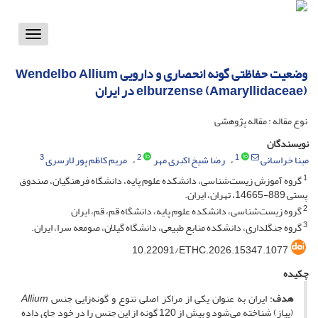
Toggle
vigation
وضعیت حفاظتی گونه انحصاری و دارویی Wendelbo Allium
elburzense (Amaryllidaceae) در ایران
نوع مقاله : مقاله پژوهشی
نویسندگان
3
2
1
مینا خراسانی
رضا شیخ اکبری مهر
مریم کاظم پور لارسری
1
گروه آموزش زیست‌شناسی، دانشکده علوم پایه، دانشگاه فرهنگیان، صندوق
پستی 889-14665، تهران، ایران.
2
گروه زیست‌شناسی، دانشکده علوم پایه، دانشگاه قم، قم، ایران
3
گروه جنگلداری، دانشکده منابع طبیعی، دانشگاه گیلان، صومعه سرا، ایران.
10.22091/ETHC.2026.15347.1077
چکیده
هدف
: ایران به عنوان یکی از مراکز اصلی تنوع و گونه‌زایی جنس
Allium
(پیاز) شناخته می‌شود و بیش از 120 گونه از این جنس را در خود جای داده