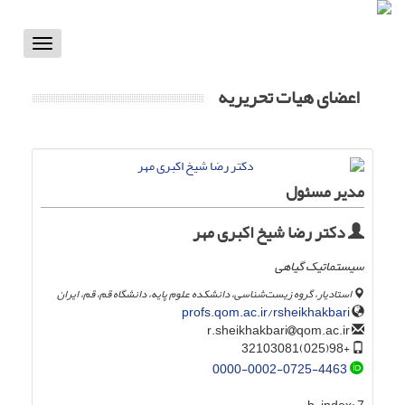
Toggle
vigation
اعضای هیات تحریریه
مدیر مسئول
دکتر رضا شیخ اکبری مهر
سیستماتیک گیاهی
استادیار، گروه زیست‌شناسی، دانشکده علوم پایه، دانشگاه قم، قم، ایران
profs.qom.ac.ir/rsheikhakbari
qom.ac.ir
r.sheikhakbari
+98(025)32103081
0000-0002-0725-4463