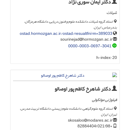
دکتر ایمان سوری نژاد
شیلات
استاد گروه شیلات، دانشکده علوم و فنون دریایی، دانشگاه هرمزگان،
بندرعباس، ایران.
ostad.hormozgan.ac.ir/ostad/resualtfni?m=389033
hormozgan.ac.ir
sourinejad
0000-0003-0697-3041
h-index:
20
دکتر شاهرخ کاظم پور اوصالو
فیلوژنی مولکولی
استاد گروه علوم گیاهی، دانشکده علوم زیستی، دانشگاه تربیت مدرس،
تهران، ایران
modares.ac.ir
skosaloo
+98(021)82884404