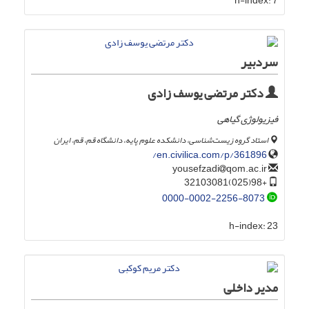
h-index:
7
سردبیر
دکتر مرتضی یوسف زادی
فیزیولوژی گیاهی
استاد گروه زیست‌شناسی، دانشکده علوم پایه، دانشگاه قم، قم، ایران
en.civilica.com/p/361896/
qom.ac.ir
yousefzadi
+98(025)32103081
0000-0002-2256-8073
h-index:
23
مدیر داخلی