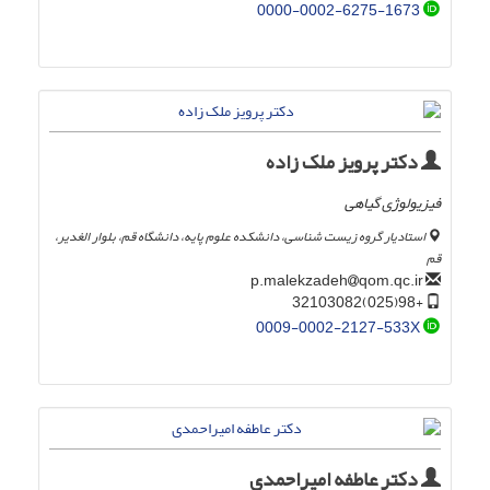
0000-0002-6275-1673
دکتر پرویز ملک زاده
فیزیولوژی گیاهی
استادیار گروه زیست شناسی، دانشکده علوم پایه، دانشگاه قم، بلوار الغدیر،
قم
qom.qc.ir
p.malekzadeh
+98(025)32103082
0009-0002-2127-533X
دکتر عاطفه امیراحمدی