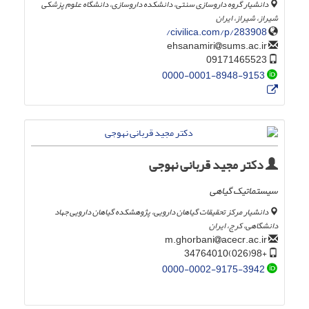
دانشیار گروه داروسازی سنتی، دانشکده داروسازی، دانشگاه علوم پزشکی
شیراز، شیراز، ایران
civilica.com/p/283908/
sums.ac.ir
ehsanamiri
09171465523
0000-0001-8948-9153
دکتر مجید قربانی نهوجی
سیستماتیک گیاهی
دانشیار مرکز تحقیقات گیاهان دارویی، پژوهشکده گیاهان دارویی جهاد
دانشگاهی، کرج، ایران
acecr.ac.ir
m.ghorbani
+98(026)34764010
0000-0002-9175-3942