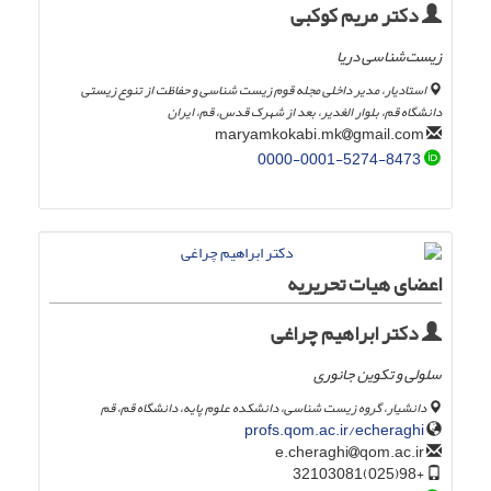
دکتر مریم کوکبی
زیست‌شناسی دریا
استادیار، مدیر داخلی مجله قوم زیست شناسی و حفاظت از تنوع زیستی
دانشگاه قم، بلوار الغدیر، بعد از شهرک قدس، قم، ایران
gmail.com
maryamkokabi.mk
0000-0001-5274-8473
اعضای هیات تحریریه
دکتر ابراهیم چراغی
سلولی و تکوین جانوری
دانشیار، گروه زیست شناسی، دانشکده علوم پایه، دانشگاه قم، قم
profs.qom.ac.ir/echeraghi
qom.ac.ir
e.cheraghi
+98(025)32103081