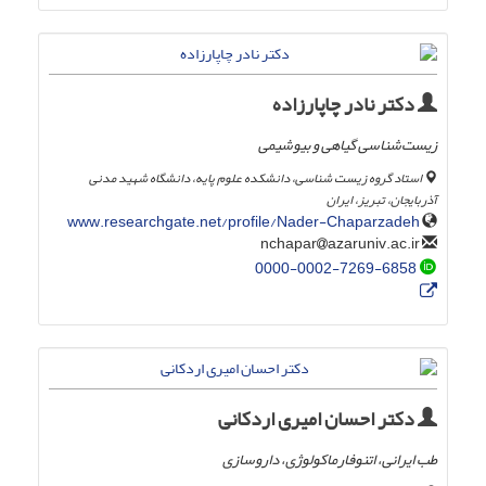
دکتر نادر چاپارزاده
زیست‌شناسی گیاهی و بیوشیمی
استاد گروه زیست شناسی، دانشکده علوم پایه، دانشگاه شهید مدنی
آذربایجان، تبریز، ایران
www.researchgate.net/profile/Nader-Chaparzadeh
azaruniv.ac.ir
nchapar
0000-0002-7269-6858
دکتر احسان امیری اردکانی
طب ایرانی، اتنوفارماکولوژی، داروسازی