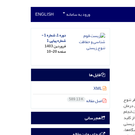
ورود به سامانه
ENGLISH
دوره 1، شماره 1 -
شماره پیاپی 1
فروردین 1403
صفحه
10-20
فایل ها
XML
ر تنوع
589.13 K
اصل مقاله
 درمان
ت انجام
ز کلید
هم رسانی
ع زیستی
اه‌ها،
ارجاع به این مقاله