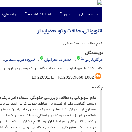
صفحه اصلی
مرور
اطلاعات نشریه
راهنمای ن
اتنوبوتانی، حفاظت و توسعه پایدار
نوع مقاله : مقاله پژوهشی
نویسندگان
مژگان لارتی
احمدرضا محرابیان
خدیجه عرب سلمانی
ع
دانشکده علوم و فناوری زیستی، دانشگاه شهید بهشتی، تهران، ایران.
10.22091/ETHC.2023.9668.1002
چکیده
علم اتنوبوتانی به مطالعه و بررسی چگونگی استفاده افراد یک ق
زیستی گیاهی، یکی از غنی‌ترین مناطق جنوب غربی آسیا می‌ب
بسیاری از بیماران، از آن‌ها بهره ببرند و بدین دلیل ایران به 
یافته در این زمینه به ویژه در راستای حفاظت و مدیریت پای
واژه‌های اتنوبوتانی و مرتبط با آن بود. نتایج نشان داد که در 
مؤثر باشد. به‌طورکلی مستندسازی دانش بومی، شناخت گیاهان، 