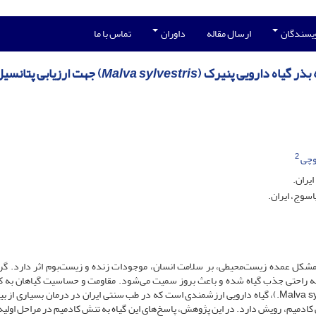
ویسندگان
ارسال مقاله
داوران
تماس با ما
بذر گیاه دارویی پنیرک (
Malva sylvestris
) جهت ارزیابی پتانسی
2
وچی
یران.
اسوج، ایران.
مشکل عمده زیست‌محیطی، بر سلامت انسان، موجودات زنده و زیست‌بوم اثر دارد. گر
 راحتی جذب گیاه شده و باعث بروز سمیت می‌شود. مقاومت و حساسیت گیاهان به ک
بسته به نوع گونه گیاهی متفاوت است. گیاه پنیرک (Malva sylvestris L.)، گیاه دارویی ارزشمندی است که در طب سنتی ایران در درمان بسیاری 
گی کادمیم، رویش دارد. در این پژوهش، پاسخ‌های این گیاه به تنش کادمیم در مراحل اولی