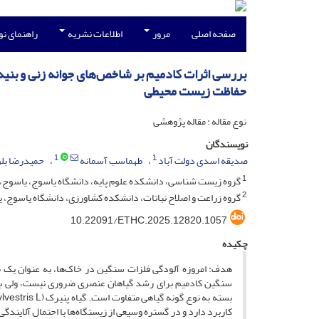
صفحه اصلی
مرور
اطلاعات نشریه
راهنمای ن
بررسی اثرات کادمیم بر شاخص‌های جوانه زنی و بنیه 
حفاظت زیست محیطی
نوع مقاله : مقاله پژوهشی
نویسندگان
1
1
صدیقه اسدی دولت آباد
طهماسب آسمانه
حمیدرضا بل
1
گروه زیست شناسی، دانشکده علوم پایه، دانشگاه یاسوج، یاسوج، ا
2
گروه زراعت و اصلاح نباتات، دانشکده کشاورزی، دانشگاه یاسوج، ی
10.22091/ETHC.2025.12820.1057
چکیده
هدف: امروزه آلودگی فلزات سنگین در خاک‌ها، به عنوان یک 
سنگین کادمیم برای رشد گیاهان عنصری ضروری نیست، ولی به
کاربرد دارد و در گستره وسیعی از زیستگاه‌ها با احتمال آلایند