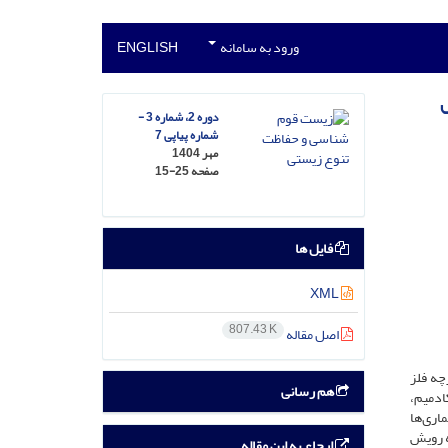
ورود به سامانه
ENGLISH
ل
دوره 2، شماره 3 -
شماره پیاپی 7
مهر 1404
صفحه
15-25
فایل ها
XML
807.43 K
اصل مقاله
چه فلز
هم رسانی
ادمیم،
از بیماری‌ها
ه رویش
ارجاع به این مقاله