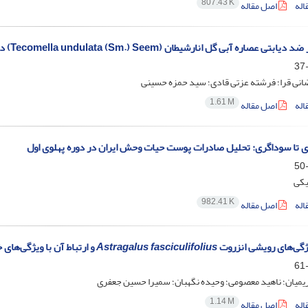
807.43 K
اله
اصل مقاله
ی عصاره آبی گل انارشیطان (Tecomella undulata (Sm.) Seem) در دیابت نوع یک
انی قرا؛ فرشته عزتی قادی؛ سید حمزه حسینی
1.61 M
اله
اصل مقاله
ی تا سوداگری: تحلیل صادرات پوست حیات وحش ایران در دوره پهلوی اول
یکی
982.41 K
اله
اصل مقاله
گی‌های رویشی انزروت
Astragalus fasciculifolius
و ارتباط آن با ویژگی‌ها
ریمیان؛ ناهید معصومی؛ وحیده نگهبان؛ سمیرا حسین جعفری
1.14 M
اله
اصل مقاله