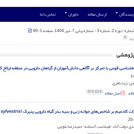
ویسندگان
ارسال مقاله
داوران
تماس با ما
شماره:
دوره 2، شماره 3 - شماره پیاپی 7، مهر 1404، صفحه 1-90
6
ات:
 پژوهشی
اه‌شناسی قومی با تمرکز بر آگاهی دانش‌آموزان از گیاهان دارویی در منطقه لیلاخ 
؛ ژینا باقری
974.83 K
اله
اصل مقاله
ات کادمیم بر شاخص‌های جوانه زنی و بنیه بذر گیاه دارویی پنیرک (
sylvestris
ی دولت آباد؛ طهماسب آسمانه؛ حمیدرضا بلوچی