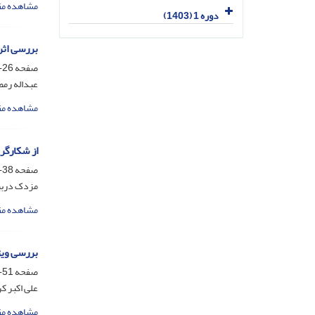
مشاهده مق
دوره 1 (1403)
بررسی اثر ضد دیابت
صفحه
26-37
عبداله رمض
مشاهده مق
از شکارگر
صفحه
38-50
مزدک درب
مشاهده مق
بررسی ویژ
صفحه
51-61
علی اکبر ک
مشاهده مق