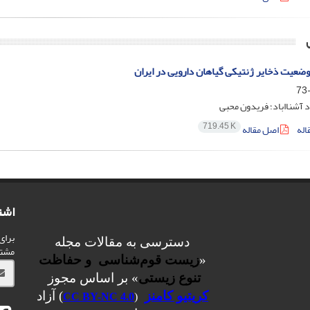
وضعیت ذخایر ژنتیکی گیاهان دارویی در ایران
 آشنااباد؛ فریدون محبی
719.45 K
اله
اصل مقاله
اشت
برای
دسترسی به مقالات مجله
مشت
«
زیست قوم‌شناسی و حفاظت
تنوع زیستی
» بر اساس مجوز
کریتیو کامنز
) آزاد
CC BY-NC 4.0
(